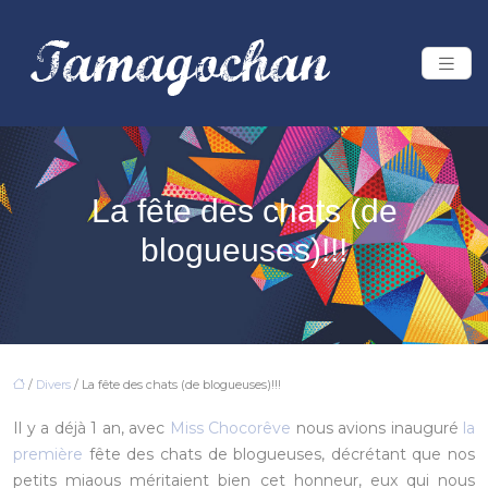
La fête des chats (de
blogueuses)!!!
/
Divers
/ La fête des chats (de blogueuses)!!!
Il y a déjà 1 an, avec
Miss Chocorêve
nous avions inauguré
la
première
fête des chats de blogueuses, décrétant que nos
petits miaous méritaient bien cet honneur, eux qui nous