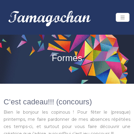
Formes
C’est cadeau!!! (concours)
Bien le bonjour les copinous ! Pour fêter le (presque)
printemps, me faire pardonner de mes absences répétées
ces temps-ci, et surtout pour vous faire découvrir une
créatrice que j’adore, aujourd’hui c’est jeu concours !!!