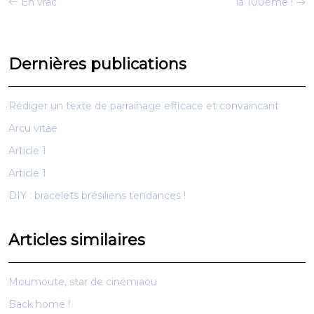
En vrac
la 100ème !
Dernières publications
Rédiger un texte de parrainage efficace et convaincant
Arcu vitae
Article 1
Article 1
DIY : bracelets brésiliens tendances !
Articles similaires
Moumoute, star de cinémiaou
Back home !