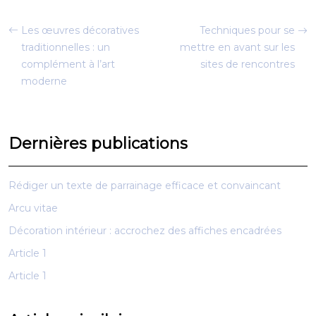
Les œuvres décoratives
Techniques pour se
traditionnelles : un
mettre en avant sur les
complément à l’art
sites de rencontres
moderne
Dernières publications
Rédiger un texte de parrainage efficace et convaincant
Arcu vitae
Décoration intérieur : accrochez des affiches encadrées
Article 1
Article 1