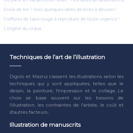
Où partir en vacances en soleil ? nos idées de destinations
Envie de lire ? Voici quelques idées de livres à dévorer !
Coiffures de tapis rouge à reproduire de toute urgence !
L’origine du cirque
Techniques de l’art de l’illustration
Digolo et Mazrui classent les illustrations selon les
techniques qui y sont appliquées, telles que le
dessin, la peinture, l'impression et le collage...Le
choix se base souvent sur les besoins de
l'illustration, les contraintes de l'artiste, le coût et
d'autres facteurs...
Illustration de manuscrits