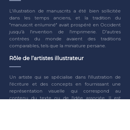
L'illustration de manuscrits a été bien sollicitée
dans les temps anciens, et la tradition du
"manuscrit enluminé" avait prospéré en Occident
jusqu'à l'invention de l'imprimerie. D'autres
contrées du monde avaient des traditions
comparables, tels que la miniature persane.
Rôle de l’artistes illustrateur
Un artiste qui se spécialise dans l'illustration de
l'écriture et des concepts en fournissant une
représentation visuelle qui correspond au
contenu du texte ou de l'idée associée. Il est
destiné à clarifier des concepts difficiles à décrire
textuellement.
Plan du site