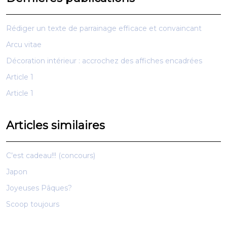
Rédiger un texte de parrainage efficace et convaincant
Arcu vitae
Décoration intérieur : accrochez des affiches encadrées
Article 1
Article 1
Articles similaires
C’est cadeau!!! (concours)
Japon
Joyeuses Pâques?
Scoop toujours