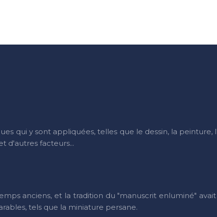
ques qui y sont appliquées, telles que le dessin, la peinture, 
et d'autres facteurs...
s temps anciens, et la tradition du "manuscrit enluminé" avai
ables, tels que la miniature persane.