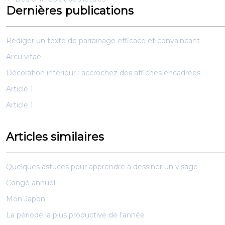
Dernières publications
Rédiger un texte de parrainage efficace et convaincant
Arcu vitae
Décoration intérieur : accrochez des affiches encadrées
Article 1
Article 1
Articles similaires
Quelques astuces pour apprendre à dessiner un visage
Congé annuel !
Mon Japon
La période la plus productive de l’année