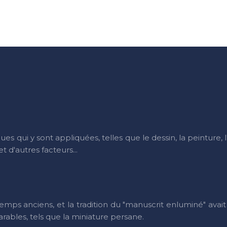
ques qui y sont appliquées, telles que le dessin, la peinture, 
et d'autres facteurs...
s temps anciens, et la tradition du "manuscrit enluminé" avai
ables, tels que la miniature persane.