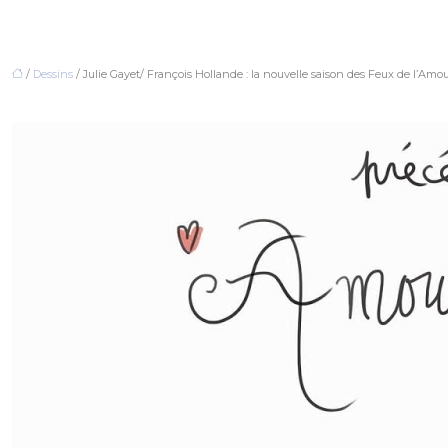
/
Dessins
/ Julie Gayet/ François Hollande : la nouvelle saison des Feux de l’Amour