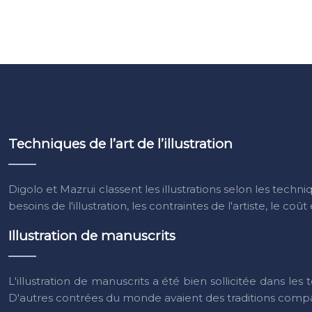
Techniques de l’art de l’illustration
Digolo et Mazrui classent les illustrations selon les techni
besoins de l'illustration, les contraintes de l'artiste, le coût 
Illustration de manuscrits
L'illustration de manuscrits a été bien sollicitée dans le
D'autres contrées du monde avaient des traditions compar