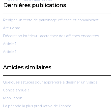
Dernières publications
Rédiger un texte de parrainage efficace et convaincant
Arcu vitae
Décoration intérieur : accrochez des affiches encadrées
Article 1
Article 1
Articles similaires
Quelques astuces pour apprendre à dessiner un visage
Congé annuel !
Mon Japon
La période la plus productive de l’année