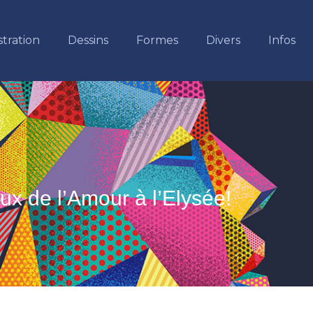
stration
Dessins
Formes
Divers
Infos
ux de l’Amour à l’Elysée!